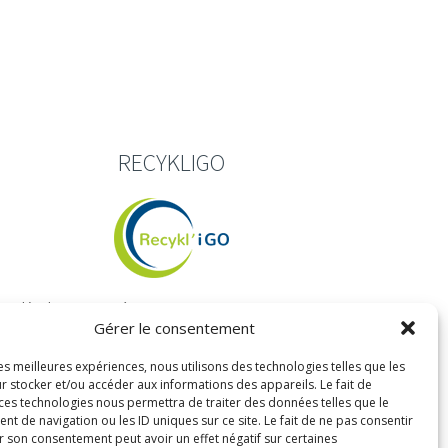
RECYKLIGO
Le développement à ressources constantes.
Gérer le consentement
15 places des Terres-Neuves Apt 301
les meilleures expériences, nous utilisons des technologies telles que les
33130 Bègles
r stocker et/ou accéder aux informations des appareils. Le fait de
 ces technologies nous permettra de traiter des données telles que le
09 81 48 15 27 / 06 67 65 45 27
 de navigation ou les ID uniques sur ce site. Le fait de ne pas consentir
r son consentement peut avoir un effet négatif sur certaines