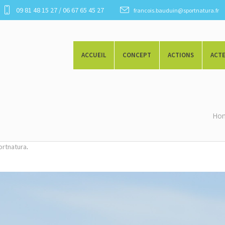
09 81 48 15 27 / 06 67 65 45 27
francois.bauduin@sportnatura.fr
ACCUEIL
CONCEPT
ACTIONS
ACT
Ho
.
ortnatura