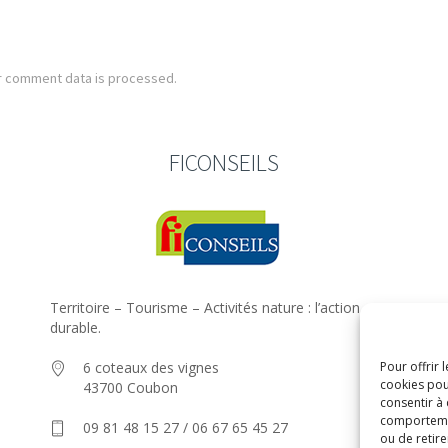
r comment data is processed.
FICONSEILS
Territoire – Tourisme – Activités nature : l’action
durable.
Pour offrir 
6 coteaux des vignes
cookies pou
43700 Coubon
consentir à
comportement
09 81 48 15 27 / 06 67 65 45 27
ou de retire