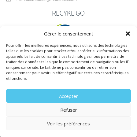
RECYKLIGO
Gérer le consentement
Pour offrir les meilleures expériences, nous utilisons des technologies
telles que les cookies pour stocker et/ou accéder aux informations des
appareils. Le fait de consentir à ces technologies nous permettra de
Le développement à ressources constantes.
traiter des données telles que le comportement de navigation ou les ID
uniques sur ce site. Le fait de ne pas consentir ou de retirer son
15 places des Terres-Neuves Apt 301
consentement peut avoir un effet négatif sur certaines caractéristiques
33130 Bègles
et fonctions.
09 81 48 15 27 / 06 67 65 45 27
Accepter
francois.bauduin@recykligo.fr
Refuser
Voir les préférences
SPORTNATURA © 2025 | TOUS DROITS RÉSERVÉS | CRÉATION DU SITE :
agence e-web-éco